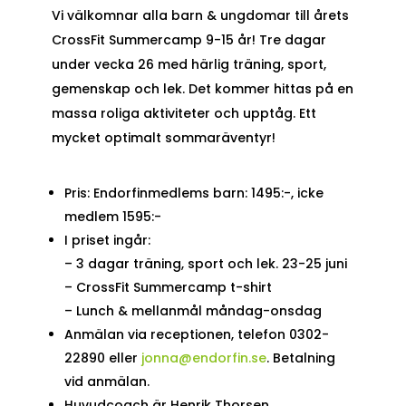
Vi välkomnar alla barn & ungdomar till årets
CrossFit Summercamp 9-15 år! Tre dagar
under vecka 26 med härlig träning, sport,
gemenskap och lek. Det kommer hittas på en
massa roliga aktiviteter och upptåg. Ett
mycket optimalt sommaräventyr!
Pris: Endorfinmedlems barn: 1495:-, icke
medlem 1595:-
I priset ingår:
– 3 dagar träning, sport och lek. 23-25 juni
– CrossFit Summercamp t-shirt
– Lunch & mellanmål måndag-onsdag
Anmälan via receptionen, telefon 0302-
22890 eller
jonna@endorfin.se
. Betalning
vid anmälan.
Huvudcoach är Henrik Thorsen