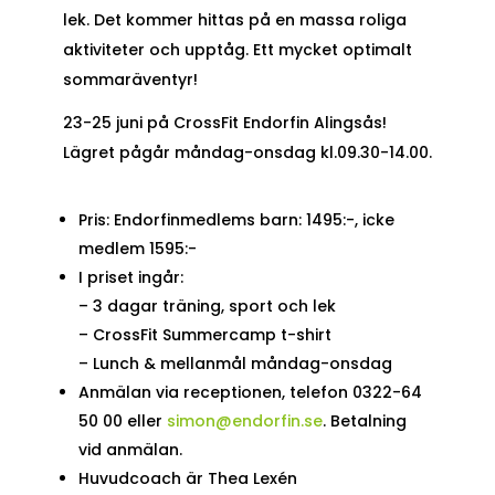
lek. Det kommer hittas på en massa roliga
aktiviteter och upptåg. Ett mycket optimalt
sommaräventyr!
23-25 juni på CrossFit Endorfin Alingsås!
Lägret pågår måndag-onsdag kl.09.30-14.00.
Pris: Endorfinmedlems barn: 1495:-, icke
medlem 1595:-
I priset ingår:
– 3 dagar träning, sport och lek
– CrossFit Summercamp t-shirt
– Lunch & mellanmål måndag-onsdag
Anmälan via receptionen, telefon 0322-64
50 00 eller
simon@endorfin.se
. Betalning
vid anmälan.
Huvudcoach är Thea Lexén