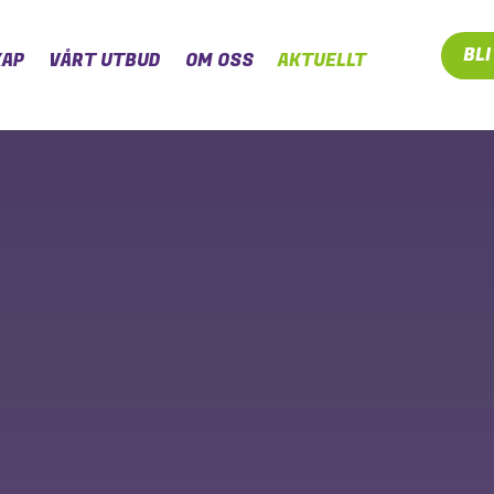
BL
AP
VÅRT UTBUD
OM OSS
AKTUELLT