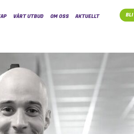
BL
AP
VÅRT UTBUD
OM OSS
AKTUELLT