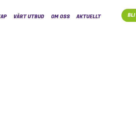
BL
AP
VÅRT UTBUD
OM OSS
AKTUELLT