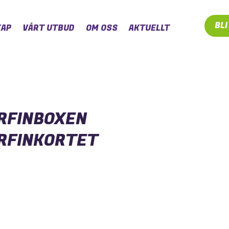
BL
AP
VÅRT UTBUD
OM OSS
AKTUELLT
RFINBOXEN
RFINKORTET