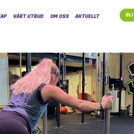
BL
AP
VÅRT UTBUD
OM OSS
AKTUELLT